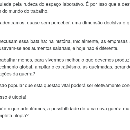
culada pela rudeza do espaço laborativo. É por isso que a d
o do mundo do trabalho.
 adentramos, quase sem perceber, uma dimensão decisiva e qu
ecusam essa batalha: na história, inicialmente, as empresas
usavam-se aos aumentos salariais, e hoje não é diferente.
 trabalhar menos, para vivermos melhor, o que devemos produz
ecimento global, ampliar o extrativismo, as queimadas, gerand
ações da guerra?
são popular que esta questão vital poderá ser efetivamente con
sso é utopia!
emor em que adentramos, a possibilidade de uma nova guerra mu
pleta utopia?