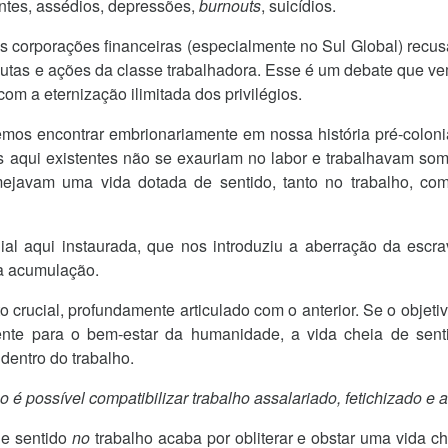
ntes, assédios, depressões,
burnouts
, suicídios.
s corporações financeiras (especialmente no Sul Global) recusa
utas e ações da classe trabalhadora. Esse é um debate que vem
m a eternização ilimitada dos privilégios.
mos encontrar embrionariamente em nossa história pré-coloni
as aqui existentes não se exauriam no labor e trabalhavam som
lmejavam uma vida dotada de sentido, tanto no trabalho, co
ial aqui instaurada, que nos introduziu a aberração da escr
a acumulação.
 crucial, profundamente articulado com o anterior. Se o objeti
mente para o bem-estar da humanidade, a vida cheia de senti
dentro do trabalho.
o é possível compatibilizar trabalho assalariado, fetichizado e
de sentido
no
trabalho acaba por obliterar e obstar uma vida c