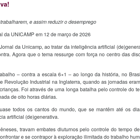
iva!
) trabalharem, e assim reduzir o desemprego
rnal da UNICAMP em 12 de março de 2026
rnal da Unicamp, ao tratar da inteligência artificial (de)genera
ntra. Agora que o tema ressurge com força no centro das disc
rabalho – contra a escala 6×1 – ao longo da história, no Br
e Revolução Industrial na Inglaterra, quando as jornadas era
 crianças. Foi através de uma longa batalha pelo controle do t
ada de oito horas diárias.
quase todos os cantos do mundo, que se mantêm até os dias 
ia artificial (de)generativa.
êneses, travam embates diuturnos pelo controle do tempo de 
confrontar e se contrapor à exploração ilimitada do trabalho hu