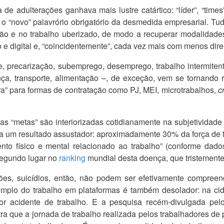
e adulterações ganhava mais lustre catártico: “líder”, “times
u-se o “novo” palavrório obrigatório da desmedida empresarial. 
ão e no trabalho uberizado, de modo a recuperar modalidades
e digital e, “coincidentemente”, cada vez mais com menos direi
e, precarização, subemprego, desemprego, trabalho intermitent
nça, transporte, alimentação –, de exceção, vem se tornando 
ira” para formas de contratação como PJ, MEI, microtrabalhos,
c
 “metas” são interiorizadas cotidianamente na subjetividade 
ora um resultado assustador: aproximadamente 30% da força de t
nto físico e mental relacionado ao trabalho” (conforme da
egundo lugar no
ranking
mundial desta doença, que tristemente
ões, suicídios, então, não podem ser efetivamente compreen
exemplo do trabalho em plataformas é também desolador: na 
por acidente de trabalho. E a pesquisa recém-divulgada pelo 
tra que a jornada de trabalho realizada pelos trabalhadores d