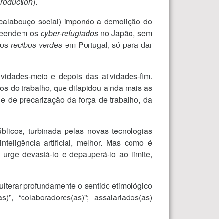
production
).
 calabouço social) impondo a demolição do
preendem os
cyber-refugiados
no Japão, sem
u os
recibos verdes
em Portugal, só para dar
ividades-meio e depois das atividades-fim.
os do trabalho, que dilapidou ainda mais as
e de precarização da força de trabalho, da
blicos, turbinada pelas novas tecnologias
nteligência artificial, melhor. Mas como é
 urge devastá-lo e depauperá-lo ao limite,
dulterar profundamente o sentido etimológico
)”, “colaboradores(as)”; assalariados(as)