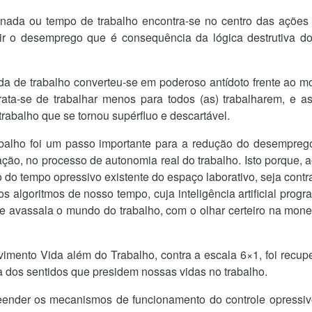
rnada ou tempo de trabalho encontra-se no centro das açõe
zir o desemprego que é consequência da lógica destrutiva d
ada de trabalho converteu-se em poderoso antídoto frente ao 
ata-se de trabalhar menos para todos (as) trabalharem, e 
trabalho que se tornou supérfluo e descartável.
trabalho foi um passo importante para a redução do desempreg
ão, no processo de autonomia real do trabalho. Isto porque, a
o do tempo opressivo existente do espaço laborativo, seja con
os algoritmos de nosso tempo, cuja inteligência artificial progr
ue avassala o mundo do trabalho, com o olhar certeiro na mon
imento Vida além do Trabalho, contra a escala 6×1, foi recu
ca dos sentidos que presidem nossas vidas no trabalho.
ender os mecanismos de funcionamento do controle opressivo