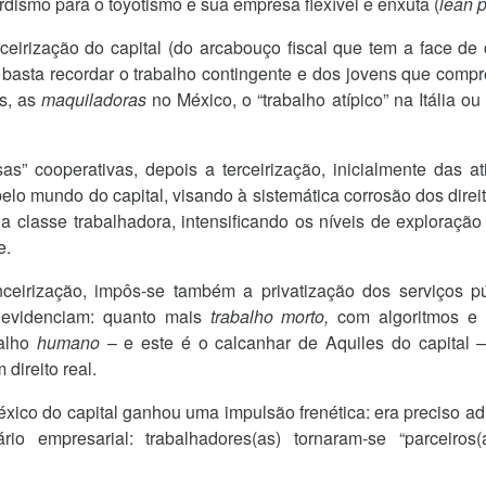
ismo para o toyotismo e sua empresa flexível e enxuta (
lean 
ceirização do capital (do arcabouço fiscal que tem a face de
 basta recordar o trabalho contingente e dos jovens que com
s, as
maquiladoras
no México, o “trabalho atípico” na Itália o
as” cooperativas, depois a terceirização, inicialmente das at
lo mundo do capital, visando à sistemática corrosão dos direit
 classe trabalhadora, intensificando os níveis de exploração 
e.
ceirização, impôs-se também a privatização dos serviços pú
e evidenciam: quanto mais
trabalho morto,
com algoritmos e i
alho
humano
– e este é o calcanhar de Aquiles do capital –
 direito real.
léxico do capital ganhou uma impulsão frenética: era preciso a
io empresarial: trabalhadores(as) tornaram-se “parceiros(as