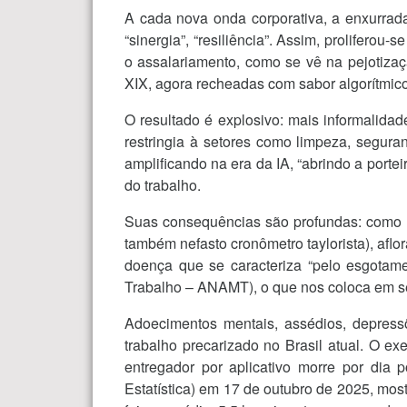
A cada nova onda corporativa, a enxurrada d
“sinergia”, “resiliência”. Assim, prolifero
o assalariamento, como se vê na pejotizaç
XIX, agora recheadas com sabor algorítmico 
O resultado é explosivo: mais informalidad
restringia à setores como limpeza, segura
amplificando na era da IA, “abrindo a porte
do trabalho.
Suas consequências são profundas: como as
também nefasto cronômetro taylorista), afl
doença que se caracteriza “pelo esgotame
Trabalho – ANAMT), o que nos coloca em s
Adoecimentos mentais, assédios, depress
trabalho precarizado no Brasil atual. O 
entregador por aplicativo morre por dia 
Estatística) em 17 de outubro de 2025, mos