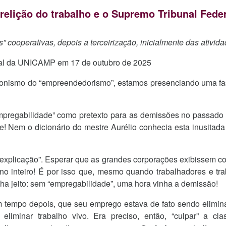
rrelição do trabalho e o Supremo Tribunal Fede
” cooperativas, depois a terceirização, inicialmente das ativid
rnal da UNICAMP em 17 de outubro de 2025
ionismo do “empreendedorismo”, estamos presenciando uma fase
mpregabilidade” como pretexto para as demissões no passado
de! Nem o dicionário do mestre Aurélio conhecia esta inusitada
a “explicação”. Esperar que as grandes corporações exibissem 
no inteiro! É por isso que, mesmo quando trabalhadores e tra
ha jeito: sem “empregabilidade”, uma hora vinha a demissão!
m tempo depois, que seu emprego estava de fato sendo elimina
liminar trabalho vivo. Era preciso, então, “culpar” a cla