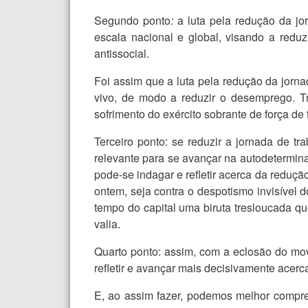
Segundo ponto
:
a luta pela redução da jo
escala nacional e global, visando a redu
antissocial.
Foi assim que a luta pela redução da jorn
vivo, de modo a reduzir o desemprego. Tr
sofrimento do exército sobrante de força de 
Terceiro ponto: se reduzir a jornada de 
relevante para se avançar na autodeterminaç
pode-se indagar e refletir acerca da reduçã
ontem, seja contra o despotismo invisível d
tempo do capital uma biruta tresloucada q
valia.
Quarto ponto: assim, com a eclosão do mov
refletir e avançar mais decisivamente acer
E, ao assim fazer, podemos melhor compre