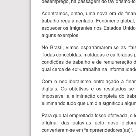
desemprego, na passagem do taylorismo-ford
Adentramos, então, uma nova era de finan
trabalho regulamentado. Fenômeno global,
esquecer os imigrantes nos Estados Unido
alguns exemplos.
No Brasil, vimos esparramarem-se as “fals
Todas concebidas, moldadas e calibradas pe
condições de trabalho e de remuneração da
qual cerca de 40% trabalha na informalidad
Com o neoliberalismo entrelaçado à finan
digitais. Os objetivos e os resultados s
impossível a eliminação completa do trab
eliminando tudo que um dia significou algum
Para que tal empreitada fosse efetivada, o 
original das palavras pelo novo dicionár
converteram-se em “empreendedores(as)”.