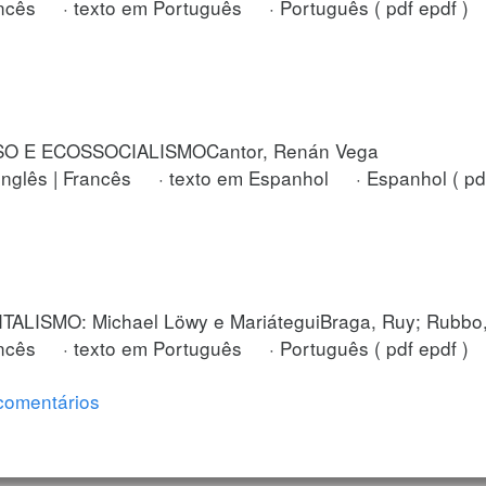
cês · texto em Português · Português ( pdf epdf )
O E ECOSSOCIALISMOCantor, Renán Vega
glês | Francês · texto em Espanhol · Espanhol ( pdf
LISMO: Michael Löwy e MariáteguiBraga, Ruy; Rubbo,
cês · texto em Português · Português ( pdf epdf )
comentários