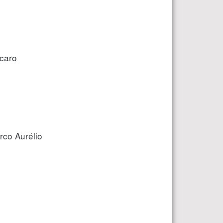
scaro
rco Aurélio