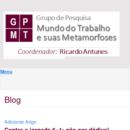
Pular para o conteúdo principal
Menu
Blog
Adicionar Arigo
Contra a jornada 6×1: não por dádiva!