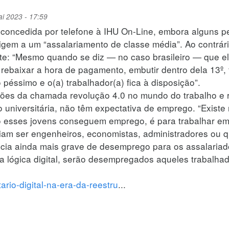
ai 2023 - 17:59
, concedida por telefone à IHU On-Line, embora alguns 
gem a um “assalariamento de classe média”. Ao contrário,
rte: “Mesmo quando se diz — no caso brasileiro — que el
 rebaixar a hora de pagamento, embutir dentro dela 13º, 
péssimo e o(a) trabalhador(a) fica à disposição”.
ções da chamada revolução 4.0 no mundo do trabalho e r
 universitária, não têm expectativa de emprego. “Exist
sses jovens conseguem emprego, é para trabalhar em h
riam ser engenheiros, economistas, administradores ou qu
ncia ainda mais grave de desemprego para os assalariado
a lógica digital, serão desempregados aqueles trabalhad
ario-digital-na-era-da-reestru
...