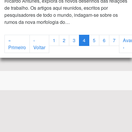
Ricardo Antunes, explora os novos desenhos das relações
de trabalho. Os artigos aqui reunidos, escritos por
pesquisadores de todo o mundo, indagam-se sobre os
rumos da nova morfologia do…
Paginação
«
‹
1
2
3
4
5
6
7
Ava
Primeira página
Página anterior
Pró
Primeiro
Voltar
›