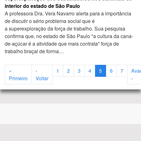
interior do estado de São Paulo
A professora Dra. Vera Navarro alerta para a importância
de discutir o sério problema social que é
a superexploração da força de trabalho. Sua pesquisa
confirma que, no estado de São Paulo "a cultura da cana-
de-açúcar é a atividade que mais contrata" força de
trabalho braçal de forma…
Paginação
«
‹
1
2
3
4
5
6
7
Ava
Primeira página
Página anterior
Pró
Primeiro
Voltar
›