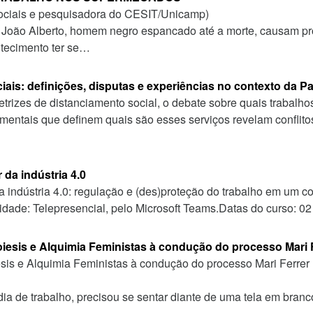
ociais e pesquisadora do CESIT/Unicamp)
e João Alberto, homem negro espancado até a morte, causam pr
ntecimento ter se…
ais: definições, disputas e experiências no contexto da 
trizes de distanciamento social, o debate sobre quais trabal
mentais que definem quais são esses serviços revelam conflit
 da indústria 4.0
da indústria 4.0: regulação e (des)proteção do trabalho em um c
lidade: Telepresencial, pelo Microsoft Teams.Datas do curso: 
esis e Alquimia Feministas à condução do processo Mari 
s e Alquimia Feministas à condução do processo Mari Ferrer
de trabalho, precisou se sentar diante de uma tela em branc