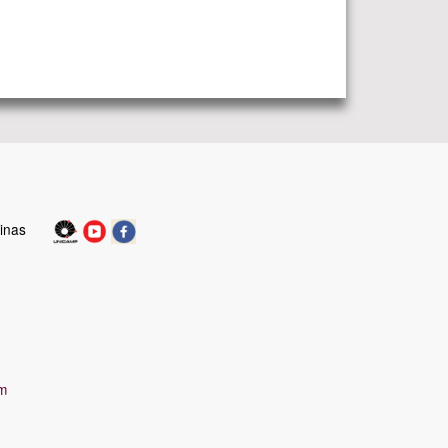
inas
m